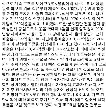
심으로 계속 호조를 보이고 있다. 영업이익 감소는 미래 성장
동력 확보를 위해 작년부터 계속된 R&D 확대, 우수인력 확충
등 전략적 투자가 반영된 결과이다. 실제로 씨젠은 올해 상반
기에만 332억원의 연구개발비를 집행해, 2020년 한 해의 연구
개발비 262억원을 이미 초과했다. 또한 분자진단 전공 인력 등
핵심인재 중심으로 채용을 확대해 6월말 현재 임직원이 2020
년말 대비 42%나 증가한 1,088명에 달한다. 올해 상반기 전체
매출은 6,555억 원으로, 지난해 총매출(1조 1,252억원)의 58%
를 이미 달성해 꾸준한 성장세를 이어가고 있다. 다만 2사분기
매출은 1사분기 3,518억원 대비 14% 감소했다. 이에 대해 씨젠
은 중장기적으로 글로벌 분자진단 시장에서의 점유율을 더 높
여 나가기 위해 선제적으로 진단시약 가격을 조정했고, 2사분
기에 주력 시장인 유럽에서 백신 접종률이 높아짐에 따라 코로
나19 진단 수요가 다소 줄어든 것이 영향을 미친 것으로 설명
했다. 한편 씨젠은 최근 등장한 델타 등 코로나19 변이 바이러
스의 확산으로 전 세계 진단 수요가 다시 증가하고 있는 점과
함께 상반기에 시행한 전략적인 가격정책 효과가 더해져, 3분
기 이후 진단시약 부문의 매출 증가에 긍정적 요인이 될 것으
로 전망하고 있다. 또한 진단 장비와 코로나19 이외의 다른 진
단시약에 대한 매출도 증가하고 있어 하반기에도 양호한 실적
흐름을 보일 것으로 보고 있다. 씨젠 IR∙PR실 김명건 전무는