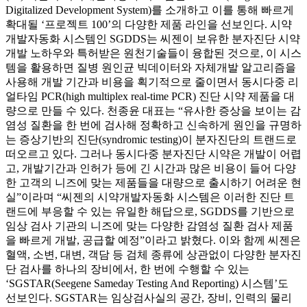
Digitalized Development System)를 소개하고 이를 통해 빠르게
확대될 ‘프로젝트 100’의 다양한 제품 라인을 선보인다. 시약
개발자동화 시스템인 SGDDS는 씨젠이 보유한 분자진단 시약
개발 노하우와 특허받은 원천기술들이 융합된 것으로, 이 시스
템을 활용하면 질병 원인균 빅데이터와 자체개발 알고리즘을
사용해 개발 기간과 비용을 획기적으로 줄이면서 동시다중 리
얼타임 PCR(high multiplex real-time PCR) 진단 시약 제품을 대
량으로 만들 수 있다. 천종윤 대표는 “유사한 증상을 보이는 감
염성 질환을 한 번에 검사해 정확하고 신속하게 원인을 규명하
는 증상기반의 진단(syndromic testing)이 분자진단의 트랜드로
떠오르고 있다. 그러나 동시다중 분자진단 시약은 개발이 어렵
고, 개발기간과 인허가 등에 긴 시간과 많은 비용이 들어 다양
한 고객의 니즈에 맞는 제품들을 대량으로 출시하기 어려운 현
실”이라며 “씨젠의 시약개발자동화 시스템은 이러한 진단 트
랜드에 부응할 수 있는 유일한 해답으로, SGDDS를 기반으로
임상 검사 기관의 니즈에 맞는 다양한 감염성 질환 검사 제품
을 빠르게 개발, 공급할 예정”이라고 밝혔다. 이와 함께 씨젠은
혈액, 소변, 대변, 객담 등 검체 종류에 상관없이 다양한 분자진
단 검사를 하나의 장비에서, 한 번에 수행할 수 있는
‘SGSTAR(Seegene Sameday Testing And Reporting) 시스템’도
선보인다. SGSTAR는 임상검사실의 공간, 장비, 인력의 물리