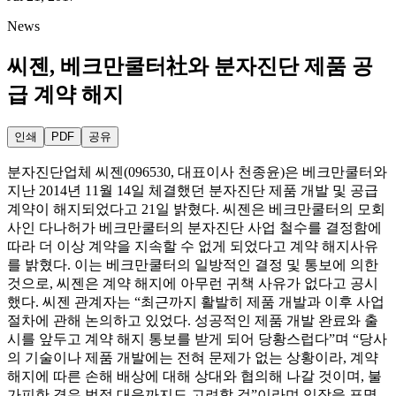
News
씨젠, 베크만쿨터社와 분자진단 제품 공
급 계약 해지
인쇄
PDF
공유
분자진단업체 씨젠(096530, 대표이사 천종윤)은 베크만쿨터와
지난 2014년 11월 14일 체결했던 분자진단 제품 개발 및 공급
계약이 해지되었다고 21일 밝혔다. 씨젠은 베크만쿨터의 모회
사인 다나허가 베크만쿨터의 분자진단 사업 철수를 결정함에
따라 더 이상 계약을 지속할 수 없게 되었다고 계약 해지사유
를 밝혔다. 이는 베크만쿨터의 일방적인 결정 및 통보에 의한
것으로, 씨젠은 계약 해지에 아무런 귀책 사유가 없다고 공시
했다. 씨젠 관계자는 “최근까지 활발히 제품 개발과 이후 사업
절차에 관해 논의하고 있었다. 성공적인 제품 개발 완료와 출
시를 앞두고 계약 해지 통보를 받게 되어 당황스럽다”며 “당사
의 기술이나 제품 개발에는 전혀 문제가 없는 상황이라, 계약
해지에 따른 손해 배상에 대해 상대와 협의해 나갈 것이며, 불
가피한 경우 법적 대응까지도 고려할 것”이라며 입장을 표명